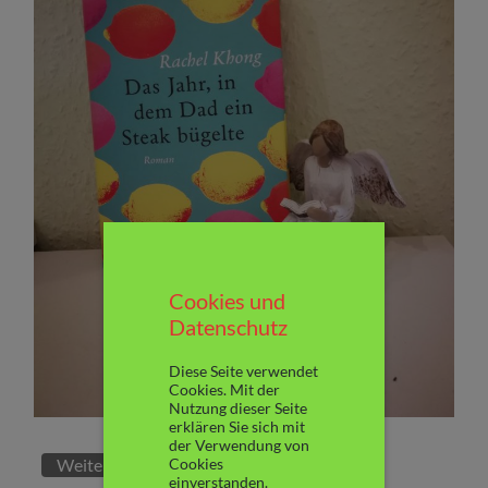
Cookies und
Datenschutz
Diese Seite verwendet
Cookies. Mit der
Nutzung dieser Seite
erklären Sie sich mit
der Verwendung von
Weiterlesen
Cookies
einverstanden.