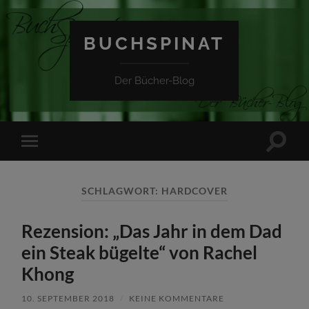
BUCHSPINAT
Der Bücher-Blog
Suchfe
Mobile-
ein-/a
Menü
ein-/ausblenden
SCHLAGWORT:
HARDCOVER
Rezension: „Das Jahr in dem Dad
ein Steak bügelte“ von Rachel
Khong
10. SEPTEMBER 2018
/
KEINE KOMMENTARE