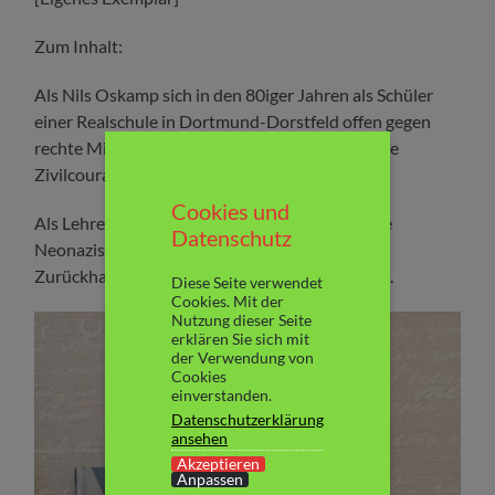
Zum Inhalt:
Als Nils Oskamp sich in den 80iger Jahren als Schüler
einer Realschule in Dortmund-Dorstfeld offen gegen
rechte Mitschüler steht, ahnt er nicht, dass diese
Zivilcourage sein Leben in Gefahr bringt.
Cookies und
Als Lehrer und Eltern ihm nicht glauben und die
Datenschutz
Neonazis das mitbekommen, gibt es keine
Zurückhaltung mehr und die Gewalt eskaliert….
Diese Seite verwendet
Cookies. Mit der
Nutzung dieser Seite
erklären Sie sich mit
der Verwendung von
Cookies
einverstanden.
Datenschutzerklärung
ansehen
Akzeptieren
Anpassen