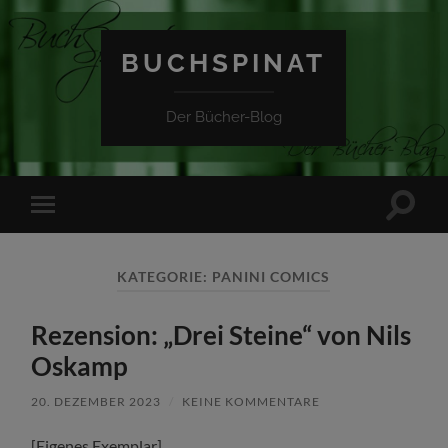
BUCHSPINAT
Der Bücher-Blog
Suchfe
Mobile-
ein-/a
Menü
ein-/ausblenden
KATEGORIE:
PANINI COMICS
Rezension: „Drei Steine“ von Nils
Oskamp
20. DEZEMBER 2023
/
KEINE KOMMENTARE
[Eigenes Exemplar]