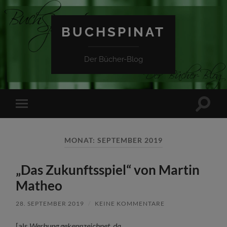
BUCHSPINAT
Der Bücher-Blog
Suchfe
Mobile-
ein-/a
Menü
ein-/ausblenden
MONAT:
SEPTEMBER 2019
„Das Zukunftsspiel“ von Martin
Matheo
28. SEPTEMBER 2019
/
KEINE KOMMENTARE
[als
Werbung gekennzeichnet, da