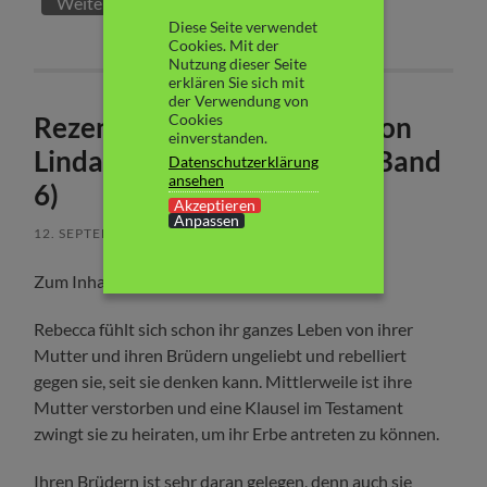
Weiterlesen
Diese Seite verwendet
Cookies. Mit der
Nutzung dieser Seite
erklären Sie sich mit
der Verwendung von
Cookies
Rezension: „Feuernächte“ von
einverstanden.
Linda Mignani (Federzirkel Band
Datenschutzerklärung
ansehen
6)
Akzeptieren
Anpassen
12. SEPTEMBER 2019
/
KEINE KOMMENTARE
Zum Inhalt:
Rebecca fühlt sich schon ihr ganzes Leben von ihrer
Mutter und ihren Brüdern ungeliebt und rebelliert
gegen sie, seit sie denken kann. Mittlerweile ist ihre
Mutter verstorben und eine Klausel im Testament
zwingt sie zu heiraten, um ihr Erbe antreten zu können.
Ihren Brüdern ist sehr daran gelegen, denn auch sie