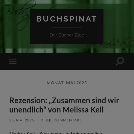
BUCHSPINAT
Der Bücher-Blog
Suchfe
Mobile-
ein-/a
Menü
ein-/ausblenden
MONAT:
MAI 2025
Rezension: „Zusammen sind wir
unendlich“ von Melissa Keil
25. MAI 2025
/
KEINE KOMMENTARE
Melissa Keil – Zusammen sind wir unendlich