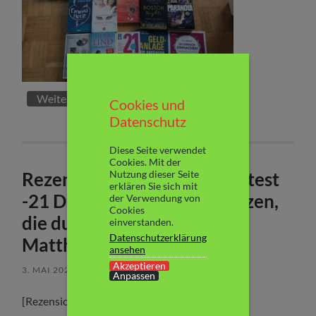
Weiterlesen
Cookies und
Datenschutz
Diese Seite verwendet
Cookies. Mit der
Rezension: „Stiftung Warentest
Nutzung dieser Seite
erklären Sie sich mit
-21 Dinge über Deine Finanzen,
der Verwendung von
Cookies
die du wissen solltest“ von
einverstanden.
Datenschutzerklärung
Matthias Kowalski
ansehen
Akzeptieren
3. MAI 2025
/
KEINE KOMMENTARE
Anpassen
[Rezensionsexemplar]