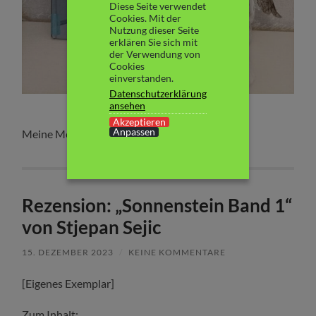
Diese Seite verwendet
Cookies. Mit der
Nutzung dieser Seite
erklären Sie sich mit
der Verwendung von
Cookies
einverstanden.
Datenschutzerklärung
ansehen
Akzeptieren
Weiterlesen
Anpassen
Meine Meinung:
Rezension: „Sonnenstein Band 1“
von Stjepan Sejic
15. DEZEMBER 2023
/
KEINE KOMMENTARE
[Eigenes Exemplar]
Zum Inhalt: