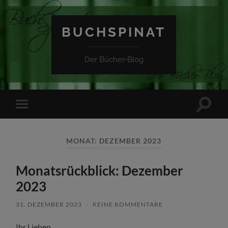
BUCHSPINAT
Der Bücher-Blog
Suchfe
Mobile-
ein-/a
Menü
ein-/ausblenden
MONAT:
DEZEMBER 2023
Monatsrückblick: Dezember
2023
31. DEZEMBER 2023
/
KEINE KOMMENTARE
Ihr Lieben,