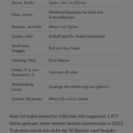
Stone, Emily
Jedes Jahr im Winter
Weihnachtswünsche sind wie
Hale, Jenny
Schneeflocken
Benkau, Jennifer
Wenn wir fallen
Green, John
Schlaft gut ihr fiesen Gedanken
Stiefvater,
Rot wie das Meer
Maggie
Oskamp, Nils
Drei Steine
Meter, P. & von
Vasmers Bruder
Bassewitz, D
Winterberg,
Solange die Hoffnung uns gehört
Linda
Sparks, Nicholas
Wenn Du mich siehst
Aber ich habe immerhin 5 Bücher mit insgesamt 1.977
Seiten gelesen, einer meiner besten Lesemonate in 2023.
Trotzdem werde ich nicht die 50 Bücher vom Vorjahr