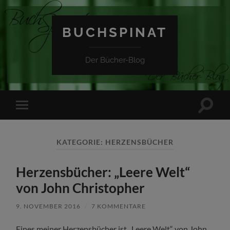
BUCHSPINAT
Der Bücher-Blog
Suchfe
Mobile-
ein-/a
Menü
ein-/ausblenden
KATEGORIE:
HERZENSBÜCHER
Herzensbücher: „Leere Welt“
von John Christopher
9. NOVEMBER 2016
/
7 KOMMENTARE
Eines meiner Herzensbücher ist „Leere Welt“ von John