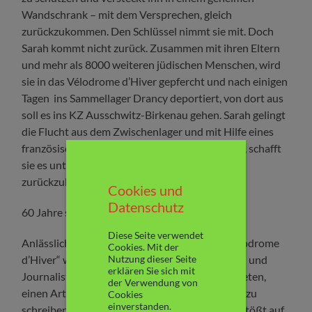
Wandschrank – mit dem Versprechen, gleich
zurückzukommen. Den Schlüssel nimmt sie mit. Doch
Sarah kommt nicht zurück. Zusammen mit ihren Eltern
und mehr als 8000 weiteren jüdischen Menschen, wird
sie in das Vélodrome d’Hiver gepfercht und nach einigen
Tagen ins Sammellager Drancy deportiert, von dort aus
soll es ins KZ Ausschwitz-Birkenau gehen. Sarah gelingt
die Flucht aus dem Zwischenlager und mit Hilfe eines
französischen Bauernpaares, dass sie versteckt, schafft
sie es unter großen Gefahren, nach Paris
zurückzukehren….
Cookies und
Datenschutz
60 Jahre später ….
Diese Seite verwendet
Anlässlich des 60. Jahrestags des „Rafle du Vélodrome
Cookies. Mit der
Nutzung dieser Seite
d’Hiver“ wird die in Paris lebende Amerikanerin und
erklären Sie sich mit
Journalistin Julia Jarmond von ihrem Chef gebeten,
der Verwendung von
einen Artikel über das damalige Zeitgeschehen zu
Cookies
einverstanden.
schreiben. Julia fängt an zu recherchieren und stößt auf