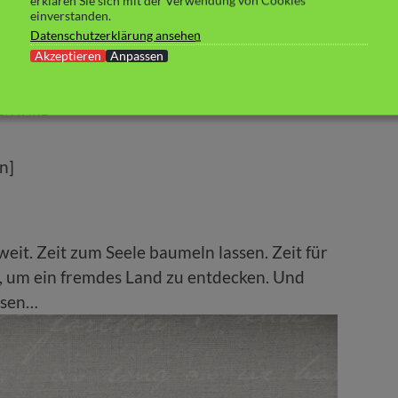
erklären Sie sich mit der Verwendung von Cookies
nd, Strand &
einverstanden.
Datenschutzerklärung ansehen
Sir D. Smith
Akzeptieren
Anpassen
ENTARE
n]
Zweit. Zeit zum Seele baumeln lassen. Zeit für
t, um ein fremdes Land zu entdecken. Und
ssen…