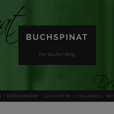
BUCHSPINAT
Der Bücher-Blog
N
HERZENSBÜCHER
LESESTATISTIK
CHALLENGES
DAT