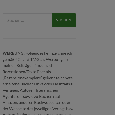
Suchen
nach:
WERBUNG:
Folgendes kennzeichne ich
gemäß § 2 Nr. 5 TMG als Werbung: In
meinen Beiträgen finden sich
Rezensionen/Texte über als
„Rezensionexemplare“ gekennzeichnete
erhaltene Bücher, Links oder Hashtags zu
Verlagen, Autoren, literarischen
Agenturen, sowie zu Büchern auf
Amazon, anderen Buchwebseiten oder
der Webseite des jeweiligen Verlags bzw.
Autors. Andere Links werden jeweils im