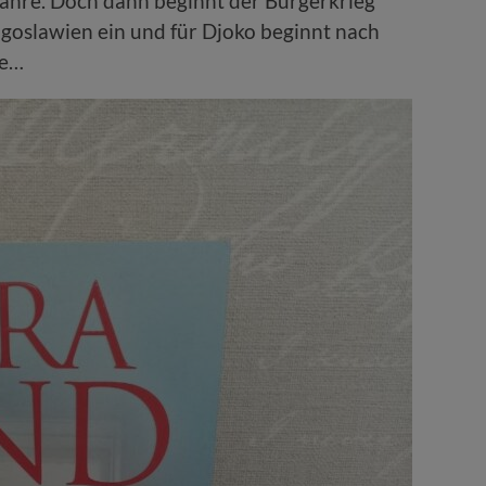
Jahre. Doch dann beginnt der Bürgerkrieg
ugoslawien ein und für Djoko beginnt nach
ee…