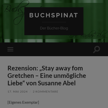
BUCHSPINAT
Der Bücher-Blog
Suchfe
Mobile-
ein-/a
Menü
ein-/ausblenden
Rezension: „Stay away fom
Gretchen – Eine unmögliche
Liebe“ von Susanne Abel
17. MAI 2024
/
2 KOMMENTARE
[Eigenes Exemplar]