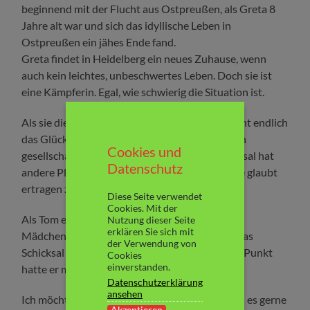
beginnend mit der Flucht aus Ostpreußen, als Greta 8
Jahre alt war und sich das idyllische Leben in
Ostpreußen ein jähes Ende fand.
Greta findet in Heidelberg ein neues Zuhause, wenn
auch kein leichtes, unbeschwertes Leben. Doch sie ist
eine Kämpferin. Egal, wie schwierig die Situation ist.
Als sie die große Liebe ihres Lebens trifft, scheint endlich
das Glück Einzug zu finden. Ihre Liebe ist jedoch
Cookies und
gesellschaftlich nicht anerkannt und das Schicksal hat
Datenschutz
andere Pläne und bürdet Greta mehr auf, als sie glaubt
ertragen zu können.
Diese Seite verwendet
Cookies. Mit der
Als Tom endlich erfährt, was es mit dem kleinen
Nutzung dieser Seite
erklären Sie sich mit
Mädchen auf sich hat, setzt er alles daran, um das
der Verwendung von
Schicksal umzukehren. Und spätestens an dem Punkt
Cookies
einverstanden.
hatte er meine Hochachtung.
Datenschutzerklärung
ansehen
Ich möchte da nicht zu viel verraten, obwohl ich es gerne
Akzeptieren