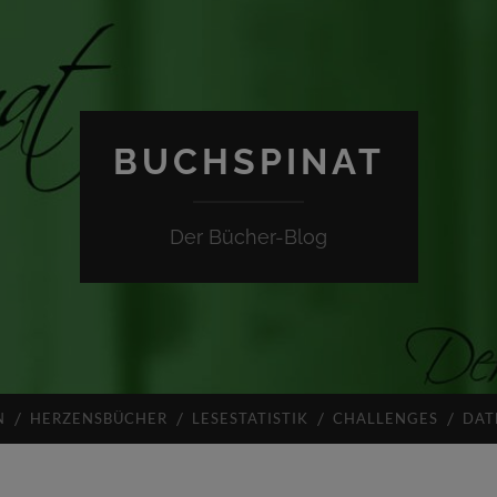
BUCHSPINAT
Der Bücher-Blog
N
HERZENSBÜCHER
LESESTATISTIK
CHALLENGES
DAT