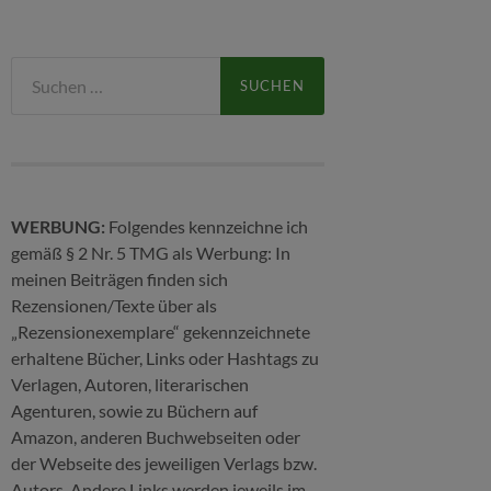
Suchen
nach:
WERBUNG:
Folgendes kennzeichne ich
gemäß § 2 Nr. 5 TMG als Werbung: In
meinen Beiträgen finden sich
Rezensionen/Texte über als
„Rezensionexemplare“ gekennzeichnete
erhaltene Bücher, Links oder Hashtags zu
Verlagen, Autoren, literarischen
Agenturen, sowie zu Büchern auf
Amazon, anderen Buchwebseiten oder
der Webseite des jeweiligen Verlags bzw.
Autors. Andere Links werden jeweils im