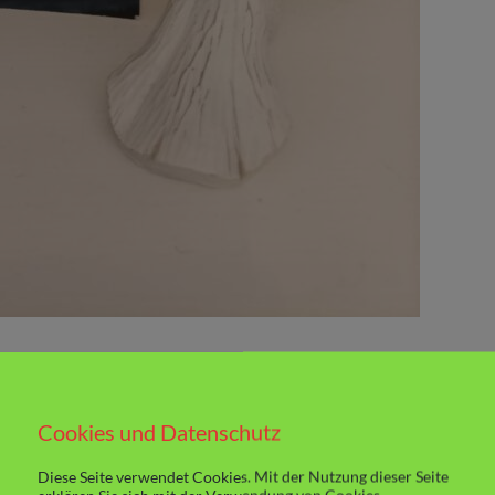
erste Mal die Buchmesse Leseflair stattfand,
Cookies und Datenschutz
bei Autorin Kimberly Wehr gekauft.
Diese Seite verwendet Cookies. Mit der Nutzung dieser Seite