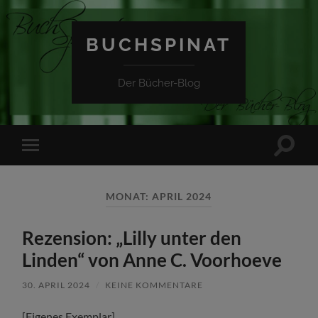
BUCHSPINAT
Der Bücher-Blog
Suchfe
Mobile-
ein-/a
Menü
ein-/ausblenden
MONAT:
APRIL 2024
Rezension: „Lilly unter den
Linden“ von Anne C. Voorhoeve
30. APRIL 2024
/
KEINE KOMMENTARE
[Eigenes Exemplar]