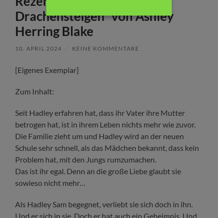
Rezension: „Liebe ist wie
Drachensteigen“ von Ashley
Herring Blake
10. APRIL 2024
/
KEINE KOMMENTARE
[Eigenes Exemplar]
Zum Inhalt:
Seit Hadley erfahren hat, dass ihr Vater ihre Mutter
betrogen hat, ist in ihrem Leben nichts mehr wie zuvor.
Die Familie zieht um und Hadley wird an der neuen
Schule sehr schnell, als das Mädchen bekannt, dass kein
Problem hat, mit den Jungs rumzumachen.
Das ist ihr egal. Denn an die große Liebe glaubt sie
sowieso nicht mehr…
Als Hadley Sam begegnet, verliebt sie sich doch in ihn.
Und er sich in sie. Doch er hat auch ein Geheimnis. Und