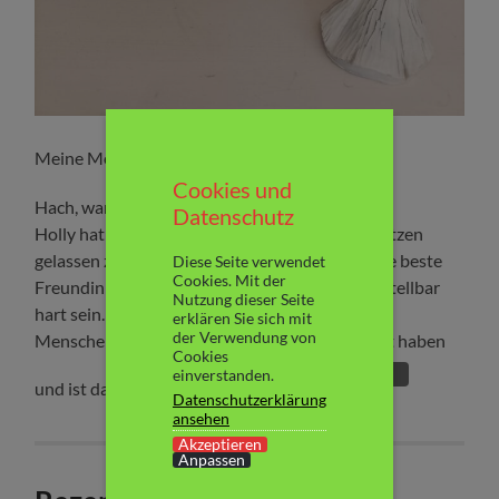
Meine Meinung:
Cookies und
Hach, war das wieder einmal schön.
Datenschutz
Holly hat mir so leidgetan. Vor dem Traualtar sitzen
gelassen zu werden und die große Liebe und die beste
Diese Seite verwendet
Cookies. Mit der
Freundin gleichzeitig zu verlieren, muss unvorstellbar
Nutzung dieser Seite
hart sein. Man verliert all sein Vertrauen in die
erklären Sie sich mit
der Verwendung von
Menschen, die einmal die eigene Welt bedeutet haben
Cookies
Weiterlesen
einverstanden.
und ist danach unendlich allein.
Datenschutzerklärung
ansehen
Akzeptieren
Anpassen