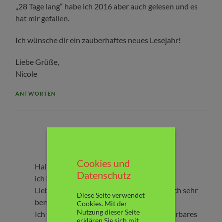
„28 Tage lang“ habe ich 2016 aber auch gelesen und es
hat mir gefallen.
Ich wünsche dir ein zauberhaftes neues Lesejahr!
Liebe Grüße,
Nicole
ANTWORTEN
Buchspinat
5. Januar 2017 um 16:10 Uhr
Cookies und
Hallo Nicole,
Datenschutz
ich hatte 2016 eine ziemliche
Liebesromanphase….“28 Tage lang“ fand ich sehr
Diese Seite verwendet
berührend und unfassbar traurig.
Cookies. Mit der
Nutzung dieser Seite
Ich wünsche Dir ebenfalls ein ganz wunderbares
erklären Sie sich mit