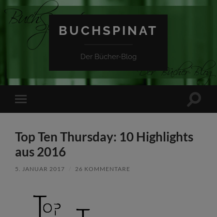
BUCHSPINAT
Der Bücher-Blog
Suchfe
Mobile-
ein-/a
Menü
ein-/ausblenden
Top Ten Thursday: 10 Highlights
aus 2016
5. JANUAR 2017
/
26 KOMMENTARE