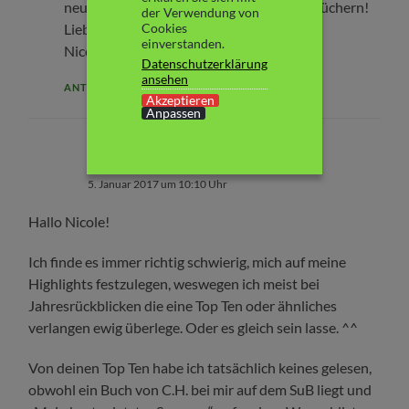
neues Lesejahr mit vielen fantastischen Büchern!
der Verwendung von
Cookies
Liebe Grüße
einverstanden.
Nicole
Datenschutzerklärung
ansehen
ANTWORTEN
Akzeptieren
Anpassen
Katja | rabenfrau
5. Januar 2017 um 10:10 Uhr
Hallo Nicole!
Ich finde es immer richtig schwierig, mich auf meine
Highlights festzulegen, weswegen ich meist bei
Jahresrückblicken die eine Top Ten oder ähnliches
verlangen ewig überlege. Oder es gleich sein lasse. ^^
Von deinen Top Ten habe ich tatsächlich keines gelesen,
obwohl ein Buch von C.H. bei mir auf dem SuB liegt und