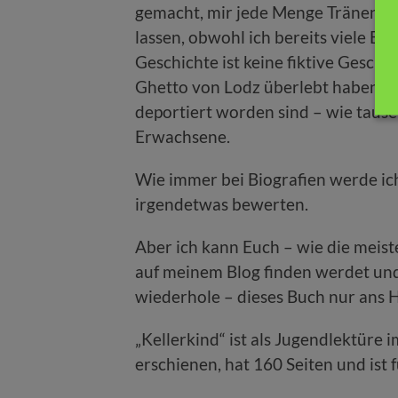
gemacht, mir jede Menge Tränen en
lassen, obwohl ich bereits viele B
Geschichte ist keine fiktive Geschic
Ghetto von Lodz überlebt haben. Di
deportiert worden sind – wie tau
Erwachsene.
Wie immer bei Biografien werde ic
irgendetwas bewerten.
Aber ich kann Euch – wie die meist
auf meinem Blog finden werdet und 
wiederhole – dieses Buch nur ans H
„Kellerkind“ ist als Jugendlektüre
erschienen, hat 160 Seiten und ist 