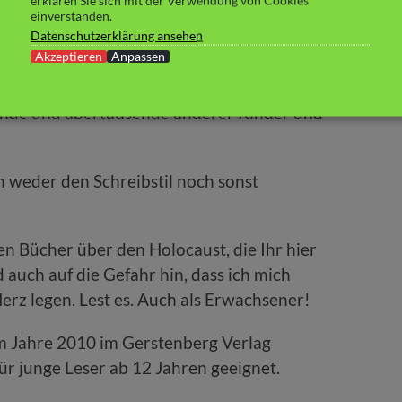
erklären Sie sich mit der Verwendung von Cookies
tlockt. Mich fassungslos den Kopf schütteln
einverstanden.
ücher über den Holocaust gelesen habe. Syvias
Datenschutzerklärung ansehen
Akzeptieren
Anpassen
hte. Syvia ist eines der 12 Kinder, die das
e nicht in die Konzentrationslager
sende und abertausende anderer Kinder und
h weder den Schreibstil noch sonst
en Bücher über den Holocaust, die Ihr hier
auch auf die Gefahr hin, dass ich mich
erz legen. Lest es. Auch als Erwachsener!
 im Jahre 2010 im Gerstenberg Verlag
für junge Leser ab 12 Jahren geeignet.