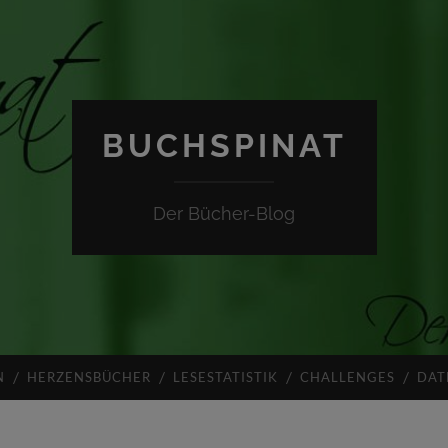
BUCHSPINAT
Der Bücher-Blog
N
HERZENSBÜCHER
LESESTATISTIK
CHALLENGES
DAT