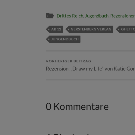
Drittes Reich
,
Jugendbuch
,
Rezensione
AB 12
GERSTENBERG VERLAG
GHETT
JUNGENDBUCH
VORHERIGER BEITRAG
Rezension: „Draw my Life“ von Katie Go
0 Kommentare