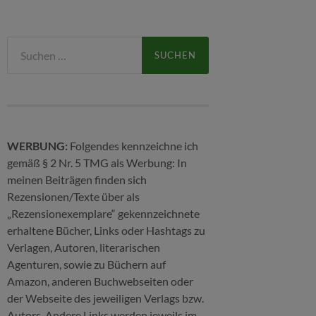
Suchen
nach:
WERBUNG:
Folgendes kennzeichne ich
gemäß § 2 Nr. 5 TMG als Werbung: In
meinen Beiträgen finden sich
Rezensionen/Texte über als
„Rezensionexemplare“ gekennzeichnete
erhaltene Bücher, Links oder Hashtags zu
Verlagen, Autoren, literarischen
Agenturen, sowie zu Büchern auf
Amazon, anderen Buchwebseiten oder
der Webseite des jeweiligen Verlags bzw.
Autors. Andere Links werden jeweils im