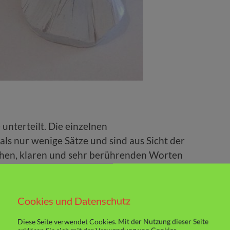
 unterteilt. Die einzelnen
 nur wenige Sätze und sind aus Sicht der
lichen, klaren und sehr berührenden Worten
 Erlebnisse, Abschied von Freunden und
 ihres Vaters, sie vor der sicheren
Cookies und Datenschutz
at mir beim Lesen unfassbar oft Gänsehaut
Diese Seite verwendet Cookies. Mit der Nutzung dieser Seite