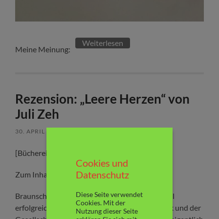
Weiterlesen
Meine Meinung:
Rezension: „Leere Herzen“ von
Juli Zeh
30. APRIL 2022
/
KEINE KOMMENTARE
[Büchereiexemplar]
Cookies und
Datenschutz
Zum Inhalt:
Diese Seite verwendet
Braunschweig in naher Zukunft. Britta – offiziell
Cookies. Mit der
erfolgreiche Heilpraktikerin – ist von der Politik und der
Nutzung dieser Seite