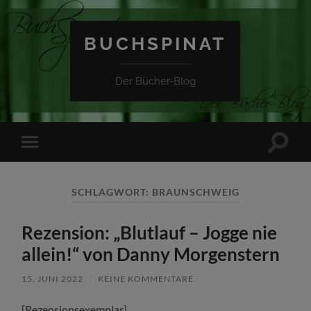
BUCHSPINAT
Der Bücher-Blog
Suchfe
Mobile-
ein-/a
Menü
ein-/ausblenden
SCHLAGWORT:
BRAUNSCHWEIG
Rezension: „Blutlauf – Jogge nie
allein!“ von Danny Morgenstern
15. JUNI 2022
/
KEINE KOMMENTARE
[Rezensionsexemplar]