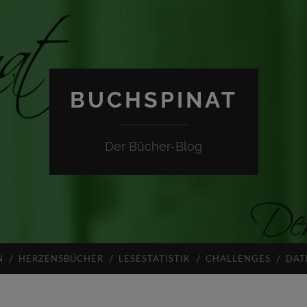
BUCHSPINAT
Der Bücher-Blog
N
HERZENSBÜCHER
LESESTATISTIK
CHALLENGES
DAT