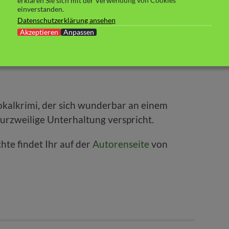
erklären Sie sich mit der Verwendung von Cookies
einverstanden.
ng kennen, steigern die lokalen Begebenheit
Datenschutzerklärung ansehen
rgnügen. Für mich – der Marburg überhaupt
Akzeptieren
Anpassen
reude keinen Abbruch getan, den Ort eben
okalkrimi, der sich wunderbar an einem
kurzweilige Unterhaltung verspricht.
te findet Ihr auf der
Autorenseite
von