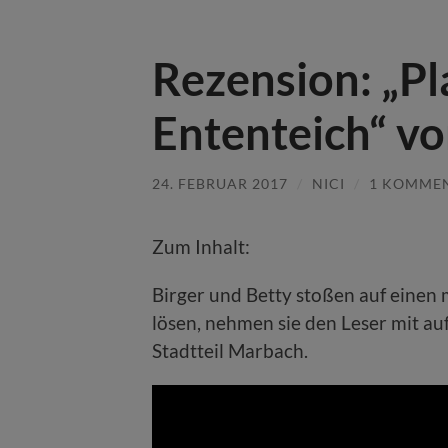
Rezension: „P
Ententeich“ vo
24. FEBRUAR 2017
/
NICI
/
1 KOMME
Zum Inhalt:
Birger und Betty stoßen auf einen 
lösen, nehmen sie den Leser mit au
Stadtteil Marbach.