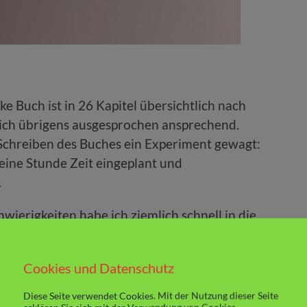
e Buch ist in 26 Kapitel übersichtlich nach
 ich übrigens ausgesprochen ansprechend.
Schreiben des Buches ein Experiment gewagt:
r eine Stunde Zeit eingeplant und
.
wierigkeiten habe ich ziemlich schnell in die
 und Betty sind sympathische Protagonisten,
Sachverhalt aufzuklären und die Situation
Cookies und Datenschutz
igentlich zur Handlung nichts weiter
Spaß am Lesen nehmen.
Diese Seite verwendet Cookies. Mit der Nutzung dieser Seite