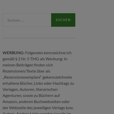
Suchen
nach:
WERBUNG:
Folgendes kennzeichne ich
gemäß § 2 Nr. 5 TMG als Werbung: In
meinen Beiträgen finden sich
Rezensionen/Texte über als
„Rezensionexemplare“ gekennzeichnete
erhaltene Bücher, Links oder Hashtags zu
Verlagen, Autoren, literarischen
Agenturen, sowie zu Büchern auf
Amazon, anderen Buchwebseiten oder
der Webseite des jeweiligen Verlags bzw.
Autors. Andere Links werden jeweils im