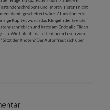
 der Frage, ob spätestens dort, zu diesem
Einstundenschreibens und Improvisierens nicht
iment damit gescheitert wäre. Z funktionierte.
nzige Kapitel, wo ich das Klingeln der Eieruhr
stens schrieb ich und hatte am Ende alle Fäden
gisch. Wie habt ihr das erlebt beim Lesen vom
zt der Knoten? Der Autor freut sich über
mentar