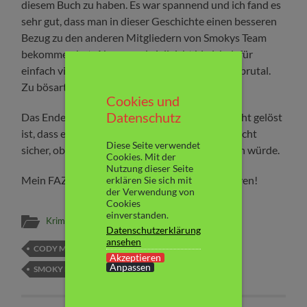
diesem Buch zu haben. Es war spannend und ich fand es
sehr gut, dass man in dieser Geschichte einen besseren
Bezug zu den anderen Mitgliedern von Smokys Team
bekommen hat. Aber – und vielleicht bin ich dafür
einfach viel zu zart besaitet – es war mir viel zu brutal.
Zu bösartig.
Cookies und
Datenschutz
Das Ende lässt vermuten, dass der Fall noch nicht gelöst
ist, dass es weitergeht. Ich bin mir momentan nicht
Diese Seite verwendet
sicher, ob ich mir eine Fortsetzung davon kaufen würde.
Cookies. Mit der
Nutzung dieser Seite
Mein FAZIT: Definitiv nichts für schwache Nerven!
erklären Sie sich mit
der Verwendung von
Cookies
einverstanden.
Krimi & Thriller
,
Rezensionen
Datenschutzerklärung
ansehen
CODY MCFADYEN
LÜBBE
SERIENKILLER
Akzeptieren
Anpassen
SMOKY BARRETT
THRILLER