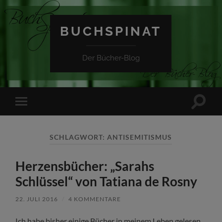
BUCHSPINAT
Der Bücher-Blog
Suchfe
Mobile-
ein-/a
Menü
ein-/ausblenden
SCHLAGWORT:
ANTISEMITISMUS
Herzensbücher: „Sarahs
Schlüssel“ von Tatiana de Rosny
22. JULI 2016
/
4 KOMMENTARE
Ich habe bisher einige Bücher in meinem Leben gelesen,