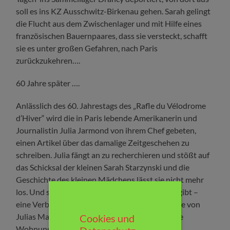
soll es ins KZ Ausschwitz-Birkenau gehen. Sarah gelingt
die Flucht aus dem Zwischenlager und mit Hilfe eines
französischen Bauernpaares, dass sie versteckt, schafft
sie es unter großen Gefahren, nach Paris
zurückzukehren….
60 Jahre später ….
Anlässlich des 60. Jahrestags des „Rafle du Vélodrome
d’Hiver“ wird die in Paris lebende Amerikanerin und
Journalistin Julia Jarmond von ihrem Chef gebeten,
einen Artikel über das damalige Zeitgeschehen zu
schreiben. Julia fängt an zu recherchieren und stößt auf
das Schicksal der kleinen Sarah Starzynski und die
Geschichte des kleinen Mädchens lässt sie nicht mehr
los. Und sie entdeckt, dass es eine Verbindung gibt –
eine Verbindung zwischen Sarah und der Familie von
Julias Mann, die damals überraschend eine freie
Cookies und
Wohnung in Paris erhalten haben….