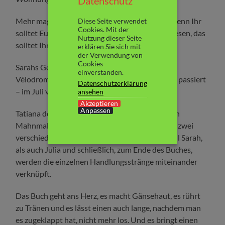
Datenschutz
Mehr mag ich Euch zum Inhalt nicht verraten, denn Ihr
Diese Seite verwendet
Cookies. Mit der
solltet Euch die Zeit nehmen und dieses Buch lesen, das
Nutzung dieser Seite
solltet Ihr wirklich.
erklären Sie sich mit
der Verwendung von
Cookies
Sarahs Geschichte ist fiktiv, doch das „Rafle du
einverstanden.
Vélodrome d’Hiver“ ist es nicht. Das ist wirklich passiert
Datenschutzerklärung
– im Juli vor 74 Jahren in Paris.
ansehen
Akzeptieren
Anpassen
Tatiana de Rosny gelingt es, mit diesem Buch ein
Mahnmal gegen das Vergessen zu schreiben. In zwei
verschiedenen Zeitebenen begleiten wir sowohl Sarah,
als auch Julia und schließlich, zum Ende des Buches,
werden die einzelnen Handlungsstränge miteinander
verknüpft.
Das Buch geht ans Herz, es macht Gänsehaut, es rührt
zu Tränen und es lässt einen auch lange, nachdem man
es zugeklappt hat, nicht mehr los. Und es bringt einen