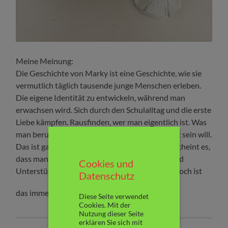
Meine Meinung:
Die Geschichte von Marky ist eine Geschichte, wie sie
vermutlich täglich tausende junge Menschen erleben.
Die eigene Identität zu entwickeln, während man
erwachsen wird. Sich durch den Schulalltag und die erste
Liebe kämpfen. Rausfinden, wer man eigentlich ist. Was
man beruflich machen will. Wer man überhaupt sein will.
Das ist gar nicht so einfach. Umso logischer erscheint es,
dass man sich, neben seinen Freunden, Hilfe und
Cookies und
Unterstützung in den sozialen Medien sucht. Doch ist
Datenschutz
Weiterlesen
das immer so hilfreich?
Diese Seite verwendet
Cookies. Mit der
Nutzung dieser Seite
erklären Sie sich mit