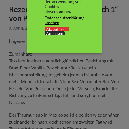
der Verwendung von
Cookies
Rezension: „Tears of Tess Buch 1“
einverstanden.
von Peppa Winters
Datenschutzerklärung
ansehen
5. APRIL 2026
/
KEINE KOMMENTARE
Akzeptieren
Anpassen
[Eigenes Exemplar / selbst erworben]
Zum Inhalt:
Tess lebt in einer eigentlich glücklichen Beziehung mit
Brax. Einer Vanilla-Beziehung. Viel Kuscheln.
Missionarsstellung. Insgeheim jedoch träumt sie von
mehr. Mehr Leidenschaft. Mehr Sex. Verruchter Sex. Von
Fesseln. Von Peitschen. Doch jeder Versuch, Brax in die
Richtung zu lenken, schlägt fehl und sorgt für mehr
Distanz.
Der Traumurlaub in Mexico soll die beiden wieder näher
zueinander bringen, doch schon am zweiten Tag wird
Tess entführt und gerät in die Fänge von