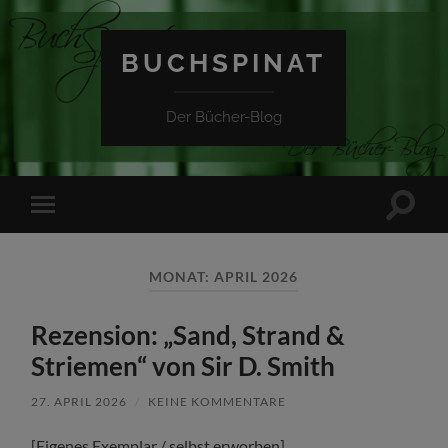
BUCHSPINAT
Der Bücher-Blog
Suchfe
Mobile-
ein-/a
Menü
ein-/ausblenden
MONAT:
APRIL 2026
Rezension: „Sand, Strand &
Striemen“ von Sir D. Smith
27. APRIL 2026
/
KEINE KOMMENTARE
[Eigenes Exemplar / selbst erworben]