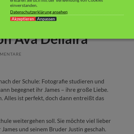
erklären Sie sich mit der Verwendung von Cookies
einverstanden.
Datenschutzerklärung ansehen
f der Suche nach
Akzeptieren
Anpassen
on Ava Dellaira
MMENTARE
 nach der Schule: Fotografie studieren und
ann begegnet ihr James – ihre große Liebe.
. Alles ist perfekt, doch dann entreißt das
chule weitergehen soll. Sie möchte viel lieber
r James und seinem Bruder Justin geschah.