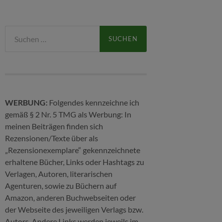
Suchen
nach:
WERBUNG:
Folgendes kennzeichne ich
gemäß § 2 Nr. 5 TMG als Werbung: In
meinen Beiträgen finden sich
Rezensionen/Texte über als
„Rezensionexemplare“ gekennzeichnete
erhaltene Bücher, Links oder Hashtags zu
Verlagen, Autoren, literarischen
Agenturen, sowie zu Büchern auf
Amazon, anderen Buchwebseiten oder
der Webseite des jeweiligen Verlags bzw.
Autors. Andere Links werden jeweils im