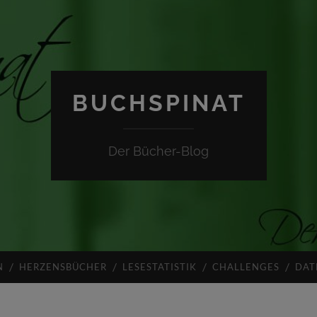
BUCHSPINAT
Der Bücher-Blog
N
HERZENSBÜCHER
LESESTATISTIK
CHALLENGES
DAT