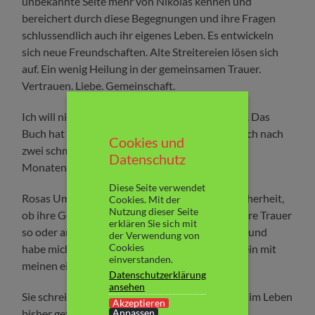
unbekannte Seite mehr von Nikolas kennen und
bereichert durch diese Begegnungen und ihre Fragen
schlussendlich auch ihr eigenes Leben. Es entwickeln
sich neue Freundschaften. Alte Streitereien lösen sich
auf. Ein wenig Heilung in der gemeinsamen Trauer.
Vertrauen. Liebe. Gemeinschaft.
Ich will nicht zu viel von der Handlung verraten. Das
Buch hat mich sehr berührt. Gerade, weil ich auch nach
Cookies und
zwei schmerzlichen Verlusten in den letzten 22
Datenschutz
Monaten immer noch viel trauere.
Diese Seite verwendet
Rosas Umgang mit ihrer Trauer und ihrer Unsicherheit,
Cookies. Mit der
Nutzung dieser Seite
ob ihre Gefühle denn eigentlich okay sind, ob ihre Trauer
erklären Sie sich mit
so oder anders sein müsste, verstehe ich so gut und
der Verwendung von
Cookies
habe mich selbst beim Lesen etwas weniger allein mit
einverstanden.
meinen eigenen Emotionen gefühlt.
Datenschutzerklärung
ansehen
Sie schreibt z.B. eine Liste, um wen oder was sie im Leben
Akzeptieren
bisher getrauert hat:
Anpassen