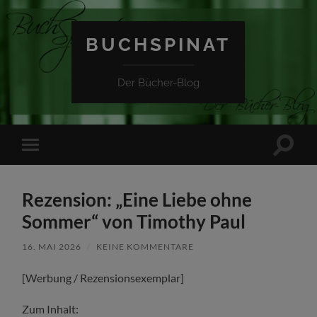
BUCHSPINAT
Der Bücher-Blog
Suchfe
Mobile-
ein-/a
Menü
ein-/ausblenden
Rezension: „Eine Liebe ohne
Sommer“ von Timothy Paul
16. MAI 2026
/
KEINE KOMMENTARE
[Werbung / Rezensionsexemplar]
Zum Inhalt: