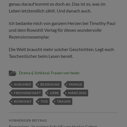
genau darauf kommt es doch an. Das ist es, was im
Leben letztendlich zählt. Und danach auch.
Ich bedanke mich von ganzem Herzen bei Timothy Paul
und dem Rowohlt Verlag für dieses wundervolle
Rezensionsexemplar.
Die Welt braucht mehr solcher Geschichten. Legt euch
Taschentücher beim Lesen bereit.
Drama & Schicksal
,
Frauen von heute
ANSCHIED
BEZIEHUNG
FAMILIE
FREUNDSCHAFT
LIEBE
MÄRZ 2026
ROWOHLT
TOD
TRAUER
VORHERIGER BEITRAG
Rezension: „In ewiger Schuld“ von Harlan Coben