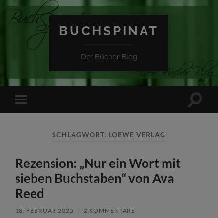
BUCHSPINAT
Der Bücher-Blog
Suchfe
Mobile-
ein-/a
Menü
ein-/ausblenden
SCHLAGWORT:
LOEWE VERLAG
Rezension: „Nur ein Wort mit
sieben Buchstaben“ von Ava
Reed
18. FEBRUAR 2025
/
2 KOMMENTARE