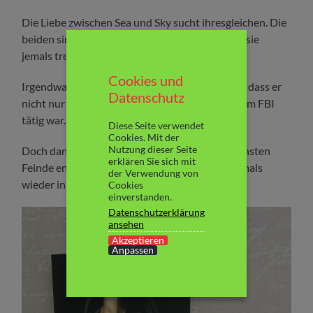
Die Liebe zwischen Sea und Sky sucht ihresgleichen. Die
beiden sind füreinander geschaffen. Nichts soll sie
jemals trennen.
Cookies und
Irgendwann muss Sea ihr endlich mal gestehen, dass er
Datenschutz
nicht nur Journalist ist, sondern lange Jahre beim FBI
tätig war.
Diese Seite verwendet
Cookies. Mit der
Nutzung dieser Seite
Doch dann wird Sky von einem seiner gefährlichsten
erklären Sie sich mit
Feinde entführt. Wird Sea seine große Liebe jemals
der Verwendung von
wieder in die Arme schließen können?
Cookies
einverstanden.
Datenschutzerklärung
ansehen
Akzeptieren
Anpassen