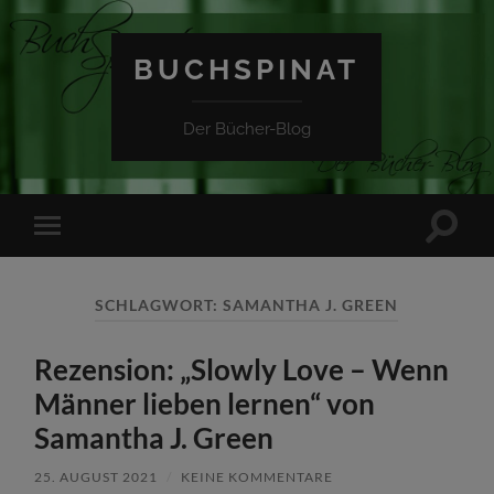
BUCHSPINAT
Der Bücher-Blog
Suchfe
Mobile-
ein-/a
Menü
ein-/ausblenden
SCHLAGWORT:
SAMANTHA J. GREEN
Rezension: „Slowly Love – Wenn
Männer lieben lernen“ von
Samantha J. Green
25. AUGUST 2021
/
KEINE KOMMENTARE