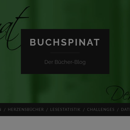
BUCHSPINAT
Der Bücher-Blog
N
HERZENSBÜCHER
LESESTATISTIK
CHALLENGES
DAT