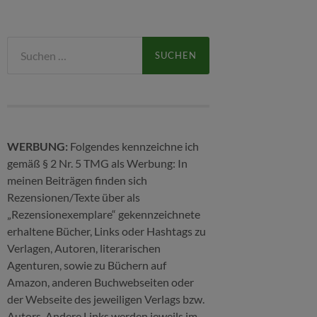
Suchen
nach:
WERBUNG:
Folgendes kennzeichne ich
gemäß § 2 Nr. 5 TMG als Werbung: In
meinen Beiträgen finden sich
Rezensionen/Texte über als
„Rezensionexemplare“ gekennzeichnete
erhaltene Bücher, Links oder Hashtags zu
Verlagen, Autoren, literarischen
Agenturen, sowie zu Büchern auf
Amazon, anderen Buchwebseiten oder
der Webseite des jeweiligen Verlags bzw.
Autors. Andere Links werden jeweils im