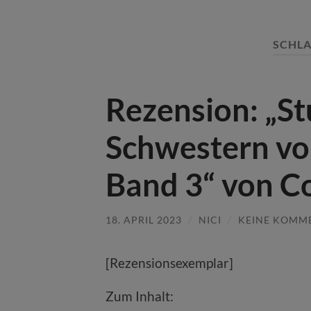
SCHL
Rezension: „S
Schwestern vo
Band 3“ von C
18. APRIL 2023
/
NICI
/
KEINE KOMM
[Rezensionsexemplar]
Zum Inhalt: