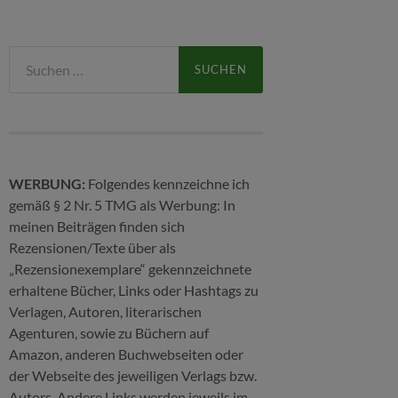
Suchen
nach:
WERBUNG:
Folgendes kennzeichne ich
gemäß § 2 Nr. 5 TMG als Werbung: In
meinen Beiträgen finden sich
Rezensionen/Texte über als
„Rezensionexemplare“ gekennzeichnete
erhaltene Bücher, Links oder Hashtags zu
Verlagen, Autoren, literarischen
Agenturen, sowie zu Büchern auf
Amazon, anderen Buchwebseiten oder
der Webseite des jeweiligen Verlags bzw.
Autors. Andere Links werden jeweils im