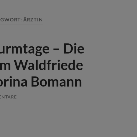
AGWORT:
ÄRZTIN
turmtage – Die
m Waldfriede
orina Bomann
ENTARE