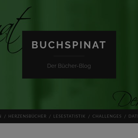
BUCHSPINAT
Der Bücher-Blog
N
HERZENSBÜCHER
LESESTATISTIK
CHALLENGES
DAT