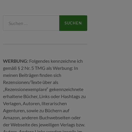
Suchen
nach:
WERBUNG:
Folgendes kennzeichne ich
gemäß § 2 Nr. 5 TMG als Werbung: In
meinen Beiträgen finden sich
Rezensionen/Texte über als
„Rezensionexemplare“ gekennzeichnete
erhaltene Bücher, Links oder Hashtags zu
Verlagen, Autoren, literarischen
Agenturen, sowie zu Büchern auf
Amazon, anderen Buchwebseiten oder
der Webseite des jeweiligen Verlags bzw.
Autors. Andere Links werden jeweils im