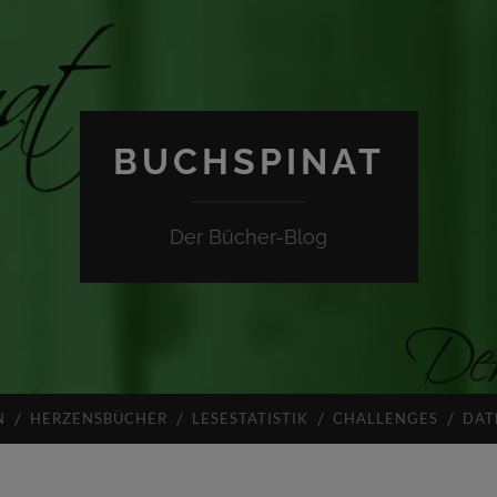
BUCHSPINAT
Der Bücher-Blog
N
HERZENSBÜCHER
LESESTATISTIK
CHALLENGES
DAT