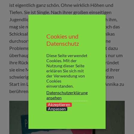
ist eigentlich ganz schön. Ohne wirklich Höhen und
Tiefen. Sie ist Single. Nach ihrer großen einseitigen
Jugendliche Tristan und ein paar Reinfällen nach ihm,
mag sie niemandem mehr ihr Herz schenken. Doch das
Schicksal überlegt sich, ein wenig Chaos ins Annikas
Cookies und
durchsortiertes Leben zu bringen. Sie wird an eine
Datenschutz
Problemschule in Hamburg versetzt. Annika hat dazu
überhaupt keine Lust und zuerst dreht sich alles nur um
Diese Seite verwendet
Cookies. Mit der
ihre Rückkehr an das Gymnasium. Doch dann gründet
Nutzung dieser Seite
sie eine Musical-AG und die Kinder, die aufgrund ihrer
erklären Sie sich mit
der Verwendung von
schwierigen Herkunft allein schon einen schlechten
Cookies
Start im Leben haben, fangen an, das Herz von Annika zu
einverstanden.
berühren.
Datenschutzerklärung
ansehen
Akzeptieren
Anpassen