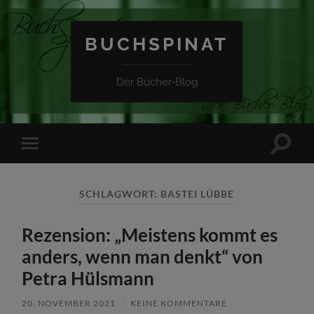
BUCHSPINAT
Der Bücher-Blog
Suchfe
Mobile-
ein-/a
Menü
ein-/ausblenden
SCHLAGWORT:
BASTEI LÜBBE
Rezension: „Meistens kommt es
anders, wenn man denkt“ von
Petra Hülsmann
20. NOVEMBER 2021
/
KEINE KOMMENTARE