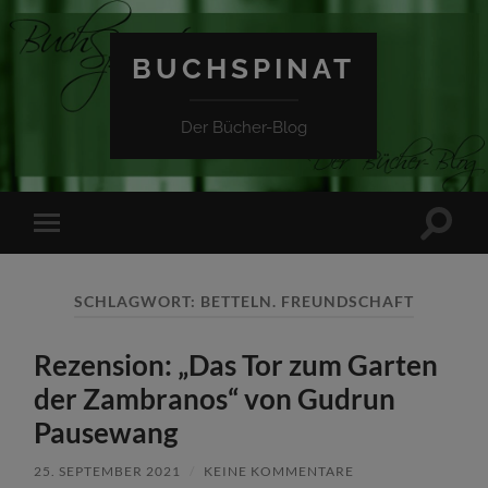
BUCHSPINAT
Der Bücher-Blog
Suchfe
Mobile-
ein-/a
Menü
ein-/ausblenden
SCHLAGWORT:
BETTELN. FREUNDSCHAFT
Rezension: „Das Tor zum Garten
der Zambranos“ von Gudrun
Pausewang
25. SEPTEMBER 2021
/
KEINE KOMMENTARE