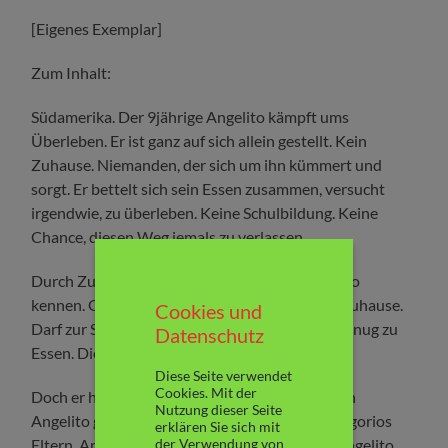
[Eigenes Exemplar]
Zum Inhalt:
Südamerika. Der 9jährige Angelito kämpft ums
Überleben. Er ist ganz auf sich allein gestellt. Kein
Zuhause. Niemanden, der sich um ihn kümmert und
sorgt. Er bettelt sich sein Essen zusammen, versucht
irgendwie, zu überleben. Keine Schulbildung. Keine
Chance, diesen Weg jemals zu verlassen.
Durch Zufall lernt er den gleichaltrigen Gregorio
kennen. Gregorio lebt in einem wunderbaren Zuhause.
Cookies und
Darf zur Schule gehen. Hat ein weiches Bett. Genug zu
Datenschutz
Essen. Dienstboten. Saubere Kleidung.
Diese Seite verwendet
Cookies. Mit der
Doch er hat keine Freunde. Und irgendetwas an
Nutzung dieser Seite
Angelito gefällt ihm sehr. Also beschließen Gregorios
erklären Sie sich mit
der Verwendung von
Eltern, Angelito bei sich aufzunehmen. Doch Angelito