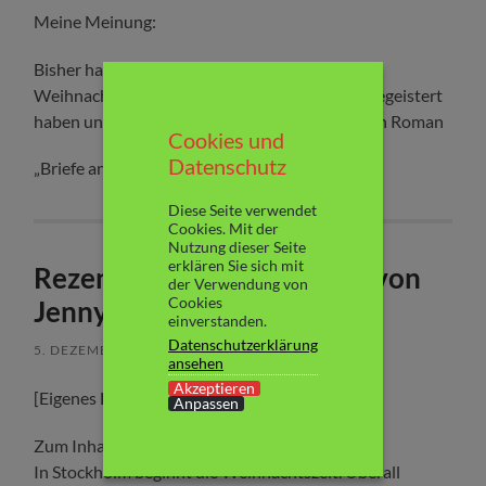
Meine Meinung:
Bisher habe ich von Jenny Fagerlund zwei
Weihnachtsromane gelesen, die mich hellauf begeistert
haben und umso mehr gespannt war ich auf den Roman
Cookies und
Weiterlesen
Datenschutz
„Briefe an Moa“.
Diese Seite verwendet
Cookies. Mit der
Nutzung dieser Seite
erklären Sie sich mit
Rezension: „24 gute Taten“ von
der Verwendung von
Cookies
Jenny Fagerlund
einverstanden.
Datenschutzerklärung
5. DEZEMBER 2024
/
KEINE KOMMENTARE
ansehen
Akzeptieren
[Eigenes Exemplar]
Anpassen
Zum Inhalt:
In Stockholm beginnt die Weihnachtszeit. Überall