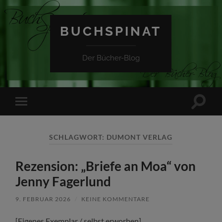
BUCHSPINAT
Der Bücher-Blog
Suchfe
Mobile-
ein-/a
Menü
ein-/ausblenden
SCHLAGWORT:
DUMONT VERLAG
Rezension: „Briefe an Moa“ von
Jenny Fagerlund
9. FEBRUAR 2026
/
KEINE KOMMENTARE
[Eigenes Exemplar / selbst erworben]