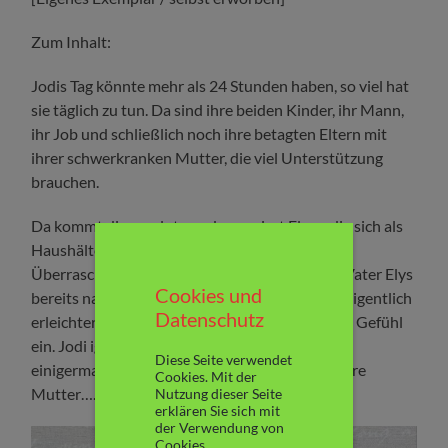
Zum Inhalt:
Jodis Tag könnte mehr als 24 Stunden haben, so viel hat
sie täglich zu tun. Da sind ihre beiden Kinder, ihr Mann,
ihr Job und schließlich noch ihre betagten Eltern mit
ihrer schwerkranken Mutter, die viel Unterstützung
brauchen.
Da kommt die resolute und engagiert Elyse, die sich als
Haushälterin vorstellt, genau recht.
Überraschenderweise frisst Jodis schwieriger Vater Elys
Cookies und
bereits nach kurzer Zeit aus der Hand. Jodi ist eigentlich
Datenschutz
erleichtert, doch bald schleicht sich ein ungutes Gefühl
ein. Jodi ignoriert es, denn alles läuft gerade
Diese Seite verwendet
einigermaßen gut. Doch dann stirbt plötzlich ihre
Cookies. Mit der
Mutter….
Nutzung dieser Seite
erklären Sie sich mit
der Verwendung von
Cookies