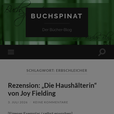
BUCHSPINAT
Der Bücher-Blog
Suchfe
Mobile-
ein-/a
Menü
ein-/ausblenden
SCHLAGWORT:
ERBSCHLEICHER
Rezension: „Die Haushälterin“
von Joy Fielding
3. JULI 2026
/
KEINE KOMMENTARE
[Eigenes Exemplar / selbst erworben]