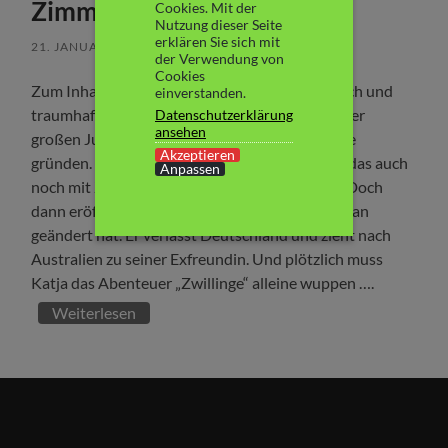
Zimmermann
Cookies. Mit der
Nutzung dieser Seite
erklären Sie sich mit
21. JANUAR 2017
/
2 KOMMENTARE
der Verwendung von
Cookies
Zum Inhalt: Katja hat sich dass alles ganz einfach und
einverstanden.
traumhaft schön vorgestellt: zusammen mit ihrer
Datenschutzerklärung
ansehen
großen Jugendliebe Jonas eine perfekte Familie
Akzeptieren
gründen. Als sie endlich schwanger wird – und das auch
Anpassen
noch mit Zwillingen, scheint ihr Glück perfekt. Doch
dann eröffnet Jonas ihr, dass sich sein Lebensplan
geändert hat. Er verlässt Deutschland und zieht nach
Australien zu seiner Exfreundin. Und plötzlich muss
Katja das Abenteuer „Zwillinge“ alleine wuppen ….
Weiterlesen