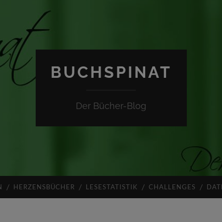
BUCHSPINAT
Der Bücher-Blog
N
HERZENSBÜCHER
LESESTATISTIK
CHALLENGES
DAT