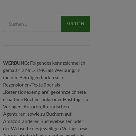
Suchen
nach:
WERBUNG:
Folgendes kennzeichne ich
gemäß § 2 Nr. 5 TMG als Werbung: In
meinen Beiträgen finden sich
Rezensionen/Texte über als
„Rezensionexemplare“ gekennzeichnete
erhaltene Bücher, Links oder Hashtags zu
Verlagen, Autoren, literarischen
Agenturen, sowie zu Büchern auf
Amazon, anderen Buchwebseiten oder
der Webseite des jeweiligen Verlags bzw.
Autors. Andere Links werden jeweils im