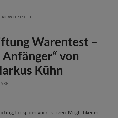
LAGWORT:
ETF
iftung Warentest –
r Anfänger“ von
Markus Kühn
TARE
wichtig, für später vorzusorgen. Möglichkeiten