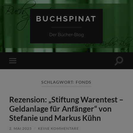
BUCHSPINAT
Der Bücher-Blog
Suchfe
Mobile-
ein-/a
Menü
ein-/ausblenden
SCHLAGWORT:
FONDS
Rezension: „Stiftung Warentest –
Geldanlage für Anfänger“ von
Stefanie und Markus Kühn
2. MAI 2025
/
KEINE KOMMENTARE