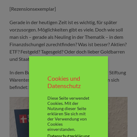
[Rezensionsexemplar]
Gerade in der heutigen Zeit ist es wichtig, für später
vorzusorgen. Möglichkeiten gibt es viele. Doch wie soll
man sich – gerade als Neuling in der Thematik – in dem
Finanzdschungel zurechtfinden? Was ist besser? Aktien?
ETF? Festgeld? Tagesgeld? Oder doch lieber Goldbarren
und Staatsanleihen?
In dem Buch „Geldanlage für Anfänger“ von der Stiftung
Cookies und
Warentest wird man genau da abgeholt, wo man sich
Datenschutz
befindet: am Anfang.
Diese Seite verwendet
Cookies. Mit der
Nutzung dieser Seite
erklären Sie sich mit
der Verwendung von
Cookies
einverstanden.
Datenschutzerklärung