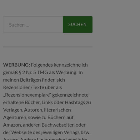
Suchen
nach:
WERBUNG:
Folgendes kennzeichne ich
gemäß § 2 Nr. 5 TMG als Werbung: In
meinen Beiträgen finden sich
Rezensionen/Texte über als
„Rezensionexemplare“ gekennzeichnete
erhaltene Bücher, Links oder Hashtags zu
Verlagen, Autoren, literarischen
Agenturen, sowie zu Büchern auf
Amazon, anderen Buchwebseiten oder
der Webseite des jeweiligen Verlags bzw.
Autors. Andere Links werden jeweils im