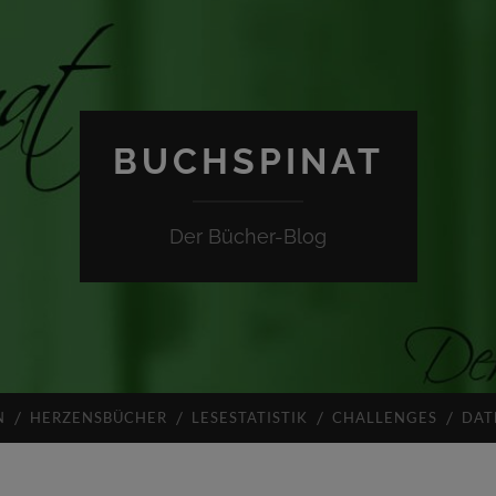
BUCHSPINAT
Der Bücher-Blog
N
HERZENSBÜCHER
LESESTATISTIK
CHALLENGES
DAT