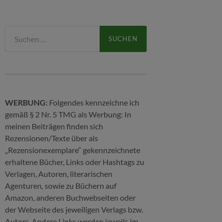
Suchen
nach:
WERBUNG:
Folgendes kennzeichne ich
gemäß § 2 Nr. 5 TMG als Werbung: In
meinen Beiträgen finden sich
Rezensionen/Texte über als
„Rezensionexemplare“ gekennzeichnete
erhaltene Bücher, Links oder Hashtags zu
Verlagen, Autoren, literarischen
Agenturen, sowie zu Büchern auf
Amazon, anderen Buchwebseiten oder
der Webseite des jeweiligen Verlags bzw.
Autors. Andere Links werden jeweils im