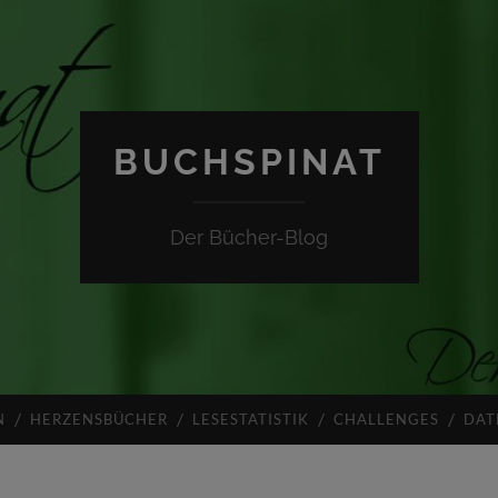
BUCHSPINAT
Der Bücher-Blog
N
HERZENSBÜCHER
LESESTATISTIK
CHALLENGES
DAT