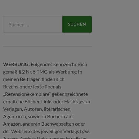
Suchen
nach:
WERBUNG:
Folgendes kennzeichne ich
gemäß § 2 Nr. 5 TMG als Werbung: In
meinen Beiträgen finden sich
Rezensionen/Texte über als
„Rezensionexemplare“ gekennzeichnete
erhaltene Bücher, Links oder Hashtags zu
Verlagen, Autoren, literarischen
Agenturen, sowie zu Büchern auf
Amazon, anderen Buchwebseiten oder
der Webseite des jeweiligen Verlags bzw.
Autors. Andere Links werden jeweils im