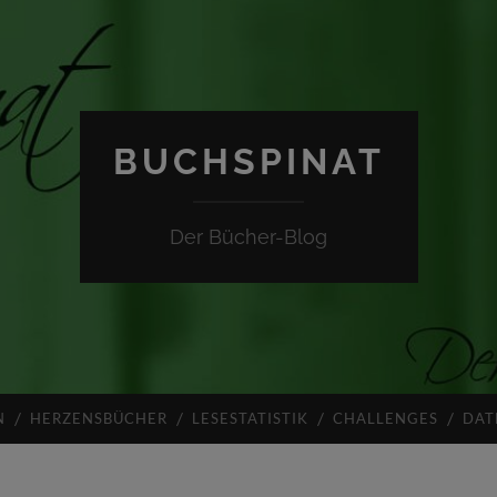
BUCHSPINAT
Der Bücher-Blog
N
HERZENSBÜCHER
LESESTATISTIK
CHALLENGES
DAT