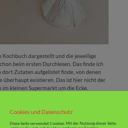
m Kochbuch dargestellt und die jeweilige
schon beim ersten Durchlesen. Das finde ich
 dort Zutaten aufgelistet finde, von denen
e überhaupt existieren. Das ist hier nicht der
 im kleinen Supermarkt um die Ecke.
Cookies und Datenschutz
Diese Seite verwendet Cookies. Mit der Nutzung dieser Seite