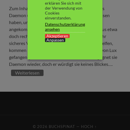
erklären Sie sich mit
der Verwendung von
Zum Inhalt: Katy ist immer noch geschockt, dass
Cookies
Daemon und seine Geschwister sie zurückgelassen
einverstanden.
haben, um sich zu den vielen neu auf der Erde
Datenschutzerklärung
angekommen Lux anzuschließen. Sollte Daedalus etwa
ansehen
Akzeptieren
doch recht gehabt haben? Als Katy mit Archer ihr
Anpassen
sicheres Versteck verlassen muss, um Beth zu helfen,
kommen sie in einen Hinterhalt und Katy wird von Lux
gefangen genommen. Im Versteck der Lux begegnet sie
Daemon wieder, doch er würdigt sie keines Blickes….
Weiterlesen
© 2026
BUCHSPINAT
—
HOCH ↑