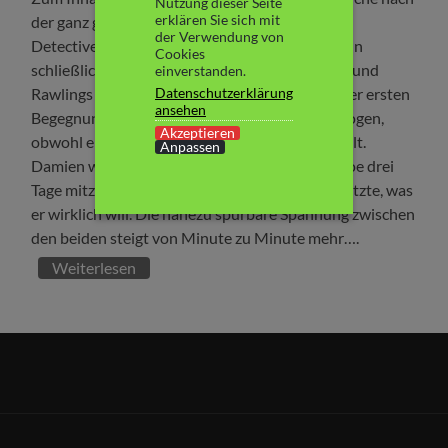
Nutzung dieser Seite
erklären Sie sich mit
der ganz großen Story und hoffe sehr, diese von
der Verwendung von
Detective Damien Rawlings zu bekommen. Denn
Cookies
schließlich treibt ein Serienkiller sein Unwesen und
einverstanden.
Datenschutzerklärung
Rawlings ist mit dem Fall betraut. Schon bei ihrer ersten
ansehen
Begegnung fühlt sich Chloe von Damien angezogen,
Akzeptieren
obwohl er sich ihr gegenüber wie ein Ekel verhält.
Anpassen
Damien wird von seinem Chef verdonnert, Chloe drei
Tage mitzunehmen und das ist eigentlich das Letzte, was
er wirklich will. Die nahezu spürbare Spannung zwischen
den beiden steigt von Minute zu Minute mehr….
Weiterlesen