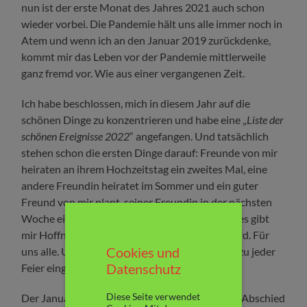
nun ist der erste Monat des Jahres 2021 auch schon
wieder vorbei. Die Pandemie hält uns alle immer noch in
Atem und wenn ich an den Januar 2019 zurückdenke,
kommt mir das Leben vor der Pandemie mittlerweile
ganz fremd vor. Wie aus einer vergangenen Zeit.
Ich habe beschlossen, mich in diesem Jahr auf die
schönen Dinge zu konzentrieren und habe eine „
Liste der
schönen Ereignisse 2022
“ angefangen. Und tatsächlich
stehen schon die ersten Dinge darauf: Freunde von mir
heiraten an ihrem Hochzeitstag ein zweites Mal, eine
andere Freundin heiratet im Sommer und ein guter
Freund von mir plant, seiner Freundin in der nächsten
Woche einen Heiratsantrag zu machen. Das alles gibt
mir Hoffnung, dass die Welt wieder schöner wird. Für
Cookies und
uns alle. Und abgesehen davon bin / werde ich zu jeder
Datenschutz
Feier eingeladen. Und es gibt Kuchen. *
freu
*
Diese Seite verwendet
Der Januar 2022 bedeutete für mich aber auch Abschied