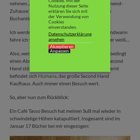
Cookies. Mit der
nehmen. Abschied von meinem zweiten Wochenend-
Nutzung dieser Seite
Zuhause in Berlin und von meinem allerliebsten
erklären Sie sich mit
der Verwendung von
Buchantiquariat:
Café Tasso
.
Cookies
einverstanden.
Ich werde diese Stadt sehr vermissen. Aber irgendwann
Datenschutzerklärung
ansehen
fahre ich vielleicht mal wieder zu Besuch hin. Wer weiß…
Akzeptieren
Anpassen
Also, wenn ihr mal in Berlin seid: macht dort unbedingt
einen Abstecher hin. Und falls ihr gerne mehr Second
Hand stöbern wollt: 5 min. vom Café Tasso entfernt
befindet sich
Humana
, das große Second Hand
Kaufhaus. Auch immer einen Besuch wert.
So, aber nun zum Rückblick:
Ein Cafè Tasso Besuch hat meinen SuB mal wieder in
schwindelige Höhen katapultiert. Insgesamt sind im
Januar 17 Bücher bei mir eingezogen: