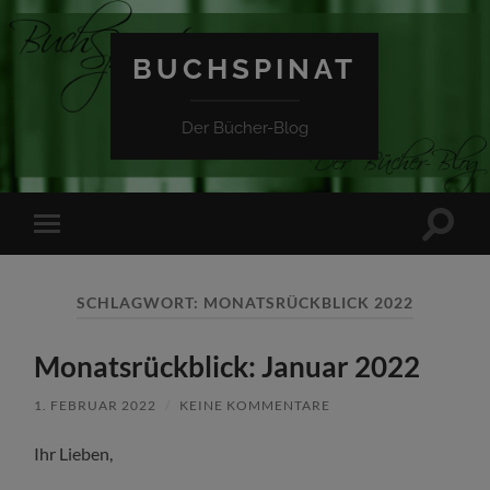
BUCHSPINAT
Der Bücher-Blog
Suchfe
Mobile-
ein-/a
Menü
ein-/ausblenden
SCHLAGWORT:
MONATSRÜCKBLICK 2022
Monatsrückblick: Januar 2022
1. FEBRUAR 2022
/
KEINE KOMMENTARE
Ihr Lieben,