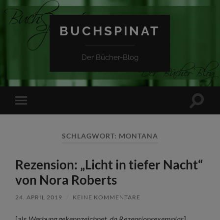
BUCHSPINAT
Der Bücher-Blog
Suchfe
Mobile-
ein-/a
Menü
ein-/ausblenden
SCHLAGWORT:
MONTANA
Rezension: „Licht in tiefer Nacht“
von Nora Roberts
24. APRIL 2019
/
KEINE KOMMENTARE
[als
Werbung gekennzeichnet, da Rezensionsexemplar
]