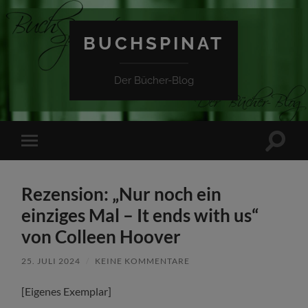
BUCHSPINAT
Der Bücher-Blog
Suchfe
Mobile-
ein-/a
Menü
ein-/ausblenden
Rezension: „Nur noch ein
einziges Mal – It ends with us“
von Colleen Hoover
25. JULI 2024
/
KEINE KOMMENTARE
[Eigenes Exemplar]