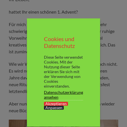
hattet Ihr einen schönen 1. Advent?
Für mich ist die Adventszeit emotional gerade sehr
schwierig. Ich habe mir vorgenommen, eine sehr ruhige
Vorweihnachtszeit zu verbringen. Viel lesen. Viel
Cookies und
kreatives Gestalten. So wenig Termine wie möglich. Das
Datenschutz
ist zumindest der Plan. Ich hoffe, es gelingt mir.
Diese Seite verwendet
Cookies. Mit der
Wie wir Weihnachten verbringen, wissen wir noch nicht.
Nutzung dieser Seite
Es wird nun ab diesem Jahr anders, als alle anderen
erklären Sie sich mit
der Verwendung von
Jahre davor. Wir müssen einen neuen Ablauf finden,
Cookies
neue Rituale. Mal sehen, wie wir das Weihnachtsfest
einverstanden.
letztendlich gestalten werden.
Datenschutzerklärung
ansehen
Aber nunr zum Thema Bücher: Es sind natürlich wieder
Akzeptieren
Anpassen
neue Bücher bei mir eingezogen: