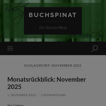
BUCHSPINAT
Der Bücher-Blog
Suchfe
Mobile-
ein-/a
Menü
ein-/ausblenden
SCHLAGWORT:
NOVEMBER 2025
Monatsrückblick: November
2025
1. DEZEMBER 2025
/
2 KOMMENTARE
Ihr Lieben,