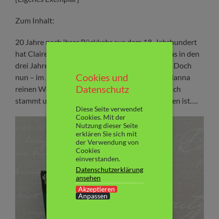
Zum Inhalt:
20 Jahre nach ihrer Rückkehr aus dem 18. Jahrhundert
hat Claire geschwiegen. Niemandem erzählt, was in den
drei Jahren ihres Verschwindens geschehen ist. Doch
Cookies und
nun – im Jahr 1968 schenkt sie ihrer Tochter Brianna
Datenschutz
reinen Wein ein und erzählt ihr, woher sie wirklich
stammt und was Claire in Schottland widerfahren ist….
Diese Seite verwendet
Cookies. Mit der
Nutzung dieser Seite
erklären Sie sich mit
der Verwendung von
Cookies
einverstanden.
Datenschutzerklärung
ansehen
Akzeptieren
Anpassen