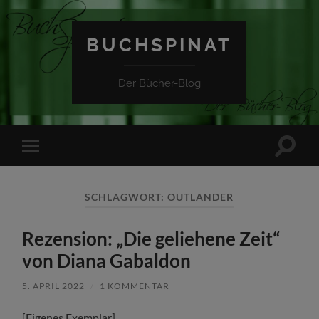
BUCHSPINAT
Der Bücher-Blog
Suchfe
Mobile-
ein-/a
Menü
ein-/ausblenden
SCHLAGWORT:
OUTLANDER
Rezension: „Die geliehene Zeit“
von Diana Gabaldon
5. APRIL 2022
/
1 KOMMENTAR
[Eigenes Exemplar]