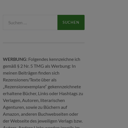
Suchen
nach:
WERBUNG:
Folgendes kennzeichne ich
gemäß § 2 Nr. 5 TMG als Werbung: In
meinen Beiträgen finden sich
Rezensionen/Texte über als
„Rezensionexemplare“ gekennzeichnete
erhaltene Bücher, Links oder Hashtags zu
Verlagen, Autoren, literarischen
Agenturen, sowie zu Büchern auf
Amazon, anderen Buchwebseiten oder
der Webseite des jeweiligen Verlags bzw.
Autors. Andere Links werden jeweils im