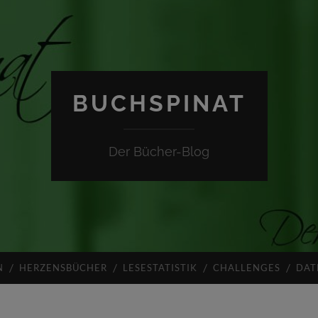
BUCHSPINAT
Der Bücher-Blog
N
HERZENSBÜCHER
LESESTATISTIK
CHALLENGES
DAT