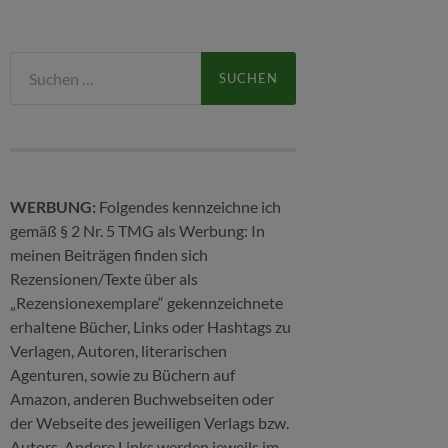
Suchen
nach:
WERBUNG:
Folgendes kennzeichne ich
gemäß § 2 Nr. 5 TMG als Werbung: In
meinen Beiträgen finden sich
Rezensionen/Texte über als
„Rezensionexemplare“ gekennzeichnete
erhaltene Bücher, Links oder Hashtags zu
Verlagen, Autoren, literarischen
Agenturen, sowie zu Büchern auf
Amazon, anderen Buchwebseiten oder
der Webseite des jeweiligen Verlags bzw.
Autors. Andere Links werden jeweils im