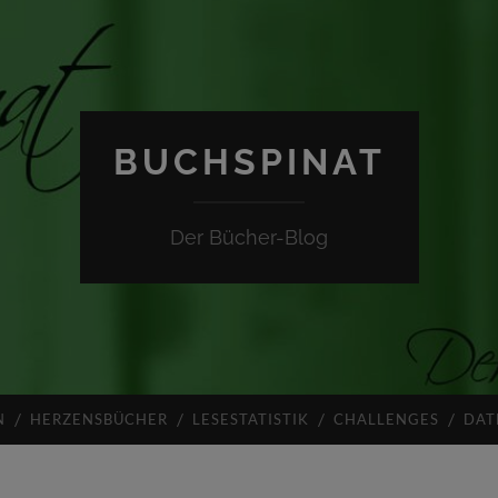
BUCHSPINAT
Der Bücher-Blog
N
HERZENSBÜCHER
LESESTATISTIK
CHALLENGES
DAT