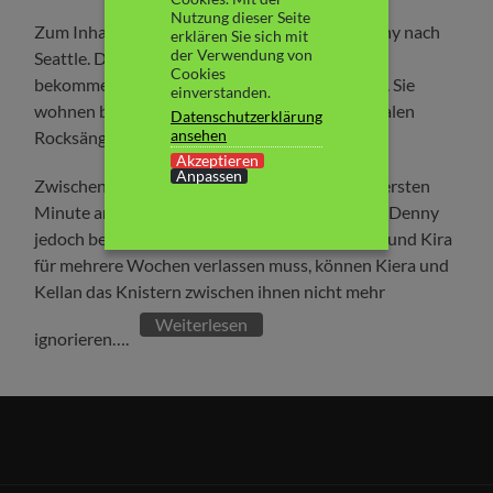
Nutzung dieser Seite
Zum Inhalt: Kiera folgt ihrer großen Liebe Denny nach
erklären Sie sich mit
der Verwendung von
Seattle. Denny hat dort ein tolles Jobangebot
Cookies
bekommen und Kira ein Stipendium für die Uni. Sie
einverstanden.
wohnen bei Dennys Freund Kellan – einem lokalen
Datenschutzerklärung
ansehen
Rocksänger.
Akzeptieren
Anpassen
Zwischen Kiera und Kellan knistert es von der ersten
Minute an, doch Kieras Herz gehört Denny. Als Denny
jedoch beruflich immer stärker eingespannt ist und Kira
für mehrere Wochen verlassen muss, können Kiera und
Kellan das Knistern zwischen ihnen nicht mehr
Weiterlesen
ignorieren….