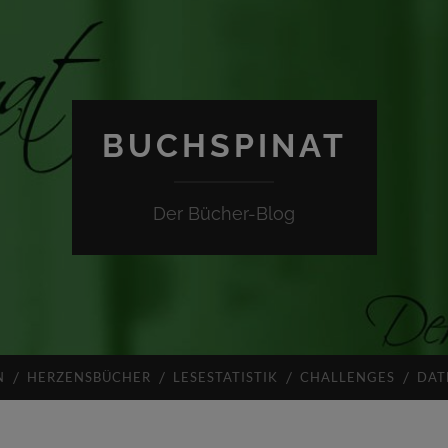
BUCHSPINAT
Der Bücher-Blog
N
HERZENSBÜCHER
LESESTATISTIK
CHALLENGES
DAT