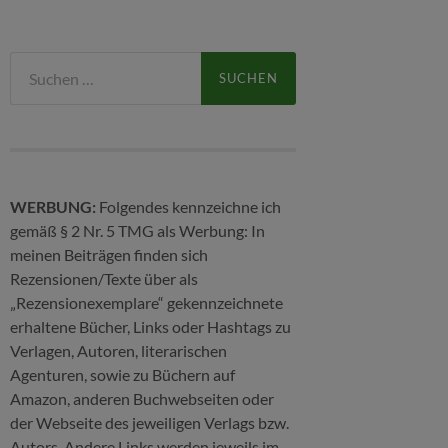
Suchen
nach:
WERBUNG:
Folgendes kennzeichne ich
gemäß § 2 Nr. 5 TMG als Werbung: In
meinen Beiträgen finden sich
Rezensionen/Texte über als
„Rezensionexemplare“ gekennzeichnete
erhaltene Bücher, Links oder Hashtags zu
Verlagen, Autoren, literarischen
Agenturen, sowie zu Büchern auf
Amazon, anderen Buchwebseiten oder
der Webseite des jeweiligen Verlags bzw.
Autors. Andere Links werden jeweils im