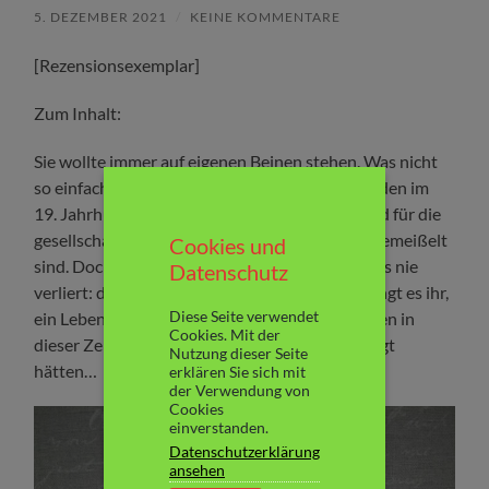
5. DEZEMBER 2021
/
KEINE KOMMENTARE
[Rezensionsexemplar]
Zum Inhalt:
Sie wollte immer auf eigenen Beinen stehen. Was nicht
so einfach ist, als alleinstehende Frau in Schweden im
19. Jahrhundert, die ihren eigenen Kopf hat und für die
gesellschaftliche Konventionen nicht in Stein gemeißelt
Cookies und
sind. Doch Selma Lagerlöf ist eine Frau, die eines nie
Datenschutz
verliert: den Glauben an sich selbst und so gelingt es ihr,
Diese Seite verwendet
ein Leben zu führen, von dem die meisten Frauen in
Cookies. Mit der
dieser Zeit noch nicht einmal zu träumen gewagt
Nutzung dieser Seite
hätten…
erklären Sie sich mit
der Verwendung von
Cookies
einverstanden.
Datenschutzerklärung
ansehen