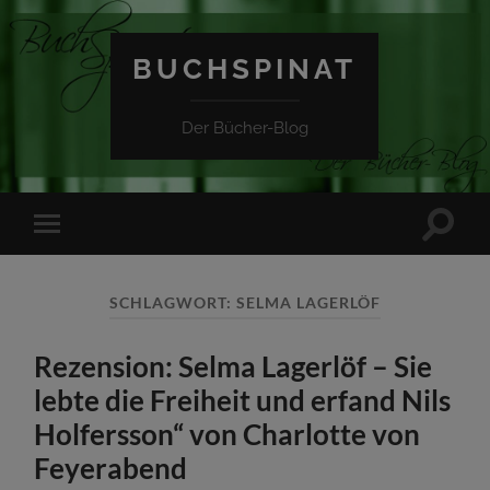
BUCHSPINAT
Der Bücher-Blog
Suchfe
Mobile-
ein-/a
Menü
ein-/ausblenden
SCHLAGWORT:
SELMA LAGERLÖF
Rezension: Selma Lagerlöf – Sie
lebte die Freiheit und erfand Nils
Holfersson“ von Charlotte von
Feyerabend