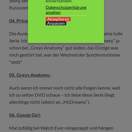
Story, sehr attraktiver Schauspieler – und die
einverstanden.
Datenschutzerklärung
Kussszenen waren definitiv nicht zu verachten.
ansehen
Akzeptieren
04. Private Practice:
Anpassen
Die Auskopplung von „Greys Anatomy“ – auch eine tolle
Serie. Ich mochte die Person „Addison Montgomery“ ja
schon bei „Greys Anatomy“ gut leiden, das Einzige was
mich gestört hat, war der Wechsel der Synchronstimme
*
seufz
*
05. Greys Anatomy:
Auch wenn ich immer noch nicht alle Folgen kenne, weil
ich so selten DVD schaue – ich liebe diese Serie (liegt
allerdings nicht (allein) an „McDreamy“).
06. Gossip Girl:
Mal zufällig bei Watch Ever reingezappt und hängen