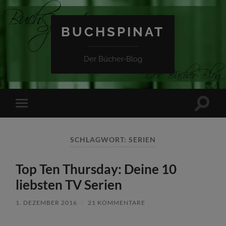
BUCHSPINAT
Der Bücher-Blog
Suchfe
Mobile-
ein-/a
Menü
ein-/ausblenden
SCHLAGWORT:
SERIEN
Top Ten Thursday: Deine 10
liebsten TV Serien
1. DEZEMBER 2016
/
21 KOMMENTARE