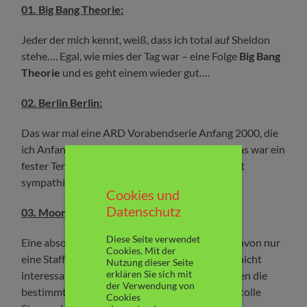
01. Big Bang Theorie:
Jeder der mich kennt, weiß, dass ich total auf Sheldon
stehe…. Egal, wie mies der Tag war – eine Folge
Big Bang
Theorie
und es geht einem wieder gut….
02. Berlin Berlin:
Das war mal eine ARD Vorabendserie Anfang 2000, die
ich Anfang 20 regelrecht verschlungen habe. Das war ein
fester Termin in der Woche. Sehr, sehr lustig, mit
sympathischen Schauspielern.
Cookies und
Datenschutz
03. Moonlight:
Diese Seite verwendet
Eine absolut tolle Vampirserie – leider gab es davon nur
Cookies. Mit der
eine Staffel – angeblich, weil die Zuschauer sie nicht
Nutzung dieser Seite
erklären Sie sich mit
interessant genug fanden ?????? Also, mich hatten die
der Verwendung von
bestimmt nicht gefragt!!!! Ich fand sie super … tolle
Cookies