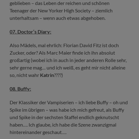
geblieben – das Leben der reichen und schönen
Teenager der New Yorker High Society – ziemlich
unterhaltsam – wenn auch etwas abgehoben.
07. Doctor’s Diary:
Also Mädels, mal ehrlich: Florian David Fitz ist doch
Zucker, oder? Als Marc Maier finde ich ihn absolut
großartig (wobei ich in auch in jeder anderen Rolle sehr,
sehr gerne mag… und ich weiß, es geht mir nicht alleine
so, nicht wahr
Katrin
????)
08. Buffy:
Der Klassiker der Vampiserien – ich liebe Buffy – oh und
Spike im übrigen – was habe ich mich gefreut, als Buffy
und Spike in der sechsten Staffel endlich geknutscht
haben…. Ich glaube, ich habe die Szene zwanzigmal
hintereinander geschaut….