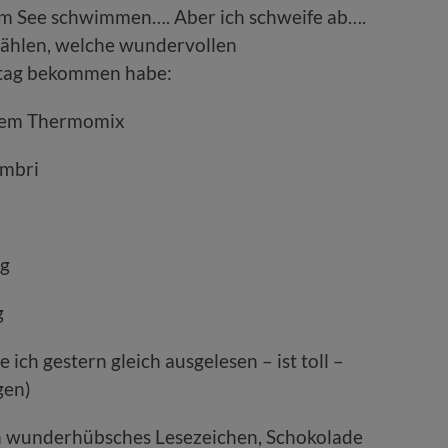
im See schwimmen…. Aber ich schweife ab….
rzählen, welche wundervollen
stag bekommen habe:
 dem Thermomix
embri
rg
g
ich gestern gleich ausgelesen – ist toll –
gen)
in wunderhübsches Lesezeichen, Schokolade