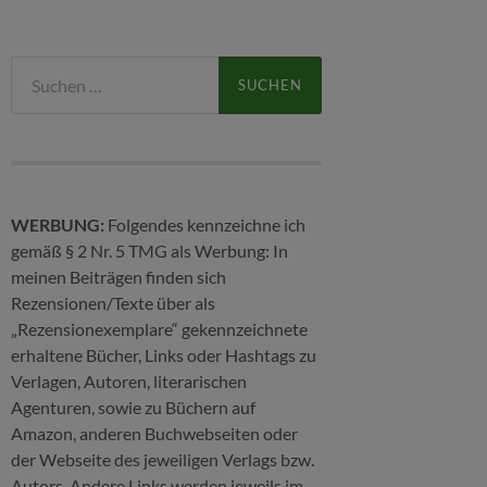
Suchen
nach:
WERBUNG:
Folgendes kennzeichne ich
gemäß § 2 Nr. 5 TMG als Werbung: In
meinen Beiträgen finden sich
Rezensionen/Texte über als
„Rezensionexemplare“ gekennzeichnete
erhaltene Bücher, Links oder Hashtags zu
Verlagen, Autoren, literarischen
Agenturen, sowie zu Büchern auf
Amazon, anderen Buchwebseiten oder
der Webseite des jeweiligen Verlags bzw.
Autors. Andere Links werden jeweils im