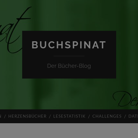
BUCHSPINAT
Der Bücher-Blog
N
HERZENSBÜCHER
LESESTATISTIK
CHALLENGES
DAT