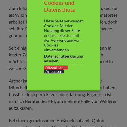
Cookies und
Zum Inhalt: Quinn hat ihren Traumjob gefunden, seit sie
Datenschutz
als Wildhüterin in der Wildtierstation ihres Heimatortes
Diese Seite verwendet
arbeitet. Eigentlich hat es ihr in Alaska gut gefallen, doch
Cookies. Mit der
seit ihre Eltern pflegebedürftig sind, wird sie Zuhause
Nutzung dieser Seite
gebraucht.
erklären Sie sich mit
der Verwendung von
Cookies
Seit einiger Zeit macht sie sich jedoch Sorgen, denn in
einverstanden.
letzter Zeit treiben Wilderer ihr Unwesen. Quinn
Datenschutzerklärung
ansehen
möchte sie gerne zur Strecke bringen, nichtsahnend in
Akzeptieren
welche Gefahr sie sich damit begibt.
Anpassen
Archer ist so froh, den Job als wissenschaftlicher
Mitarbeiter in der Wildtierstation bekommen zu haben.
Passt es doch perfekt zu seiner Tarnung. Eigentlich ist
nämlich Berater des FBI, um mehrere Fälle von Wilderei
aufzuklären.
Bei einem gemeinsamen Außeneinsatz mit Quinn