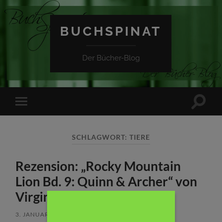
BUCHSPINAT
Der Bücher-Blog
Suchfe
Mobile-
ein-/a
Menü
ein-/ausblenden
SCHLAGWORT:
TIERE
Rezension: „Rocky Mountain
Lion Bd. 9: Quinn & Archer“ von
Virginia Fox
3. JANUAR 2017
/
1 KOMMENTAR