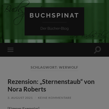
BUCHSPINAT
Der Bücher-Blog
Suchfe
Mobile-
ein-/a
Menü
ein-/ausblenden
SCHLAGWORT:
WERWOLF
Rezension: „Sternenstaub“ von
Nora Roberts
3. AUGUST 2021
/
KEINE KOMMENTARE
[Eigenes Exemplar]